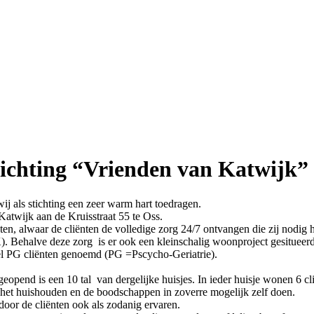
ichting “Vrienden van Katwijk”
ij als stichting een zeer warm hart toedragen.
Katwijk aan de Kruisstraat 55 te Oss.
en, alwaar de cliënten de volledige zorg 24/7 ontvangen die zij nodig 
ehalve deze zorg is er ook een kleinschalig woonproject gesitueer
l PG cliënten genoemd (PG =Pscycho-Geriatrie).
geopend is een 10 tal van dergelijke huisjes. In ieder huisje wonen 6 cl
 het huishouden en de boodschappen in zoverre mogelijk zelf doen.
oor de cliënten ook als zodanig ervaren.