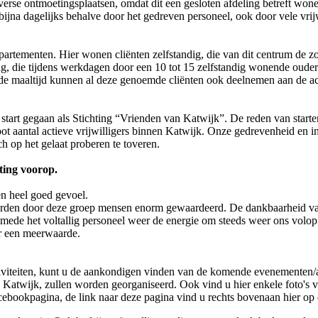
verse ontmoetingsplaatsen, omdat dit een gesloten afdeling betreft won
 bijna dagelijks behalve door het gedreven personeel, ook door vele vrij
partementen. Hier wonen cliënten zelfstandig, die van dit centrum de z
ng, die tijdens werkdagen door een 10 tot 15 zelfstandig wonende oude
de maaltijd kunnen al deze genoemde cliënten ook deelnemen aan de act
 start gegaan als Stichting “Vrienden van Katwijk”. De reden van starten
t aantal actieve vrijwilligers binnen Katwijk. Onze gedrevenheid en in
h op het gelaat proberen te toveren.
ting voorop.
en heel goed gevoel.
 worden door deze groep mensen enorm gewaardeerd. De dankbaarheid v
alsmede het voltallig personeel weer de energie om steeds weer ons volop 
er een meerwaarde.
ctiviteiten, kunt u de aankondigen vinden van de komende evenementen/ac
 Katwijk, zullen worden georganiseerd. Ook vind u hier enkele foto's 
Facebookpagina, de link naar deze pagina vind u rechts bovenaan hier op