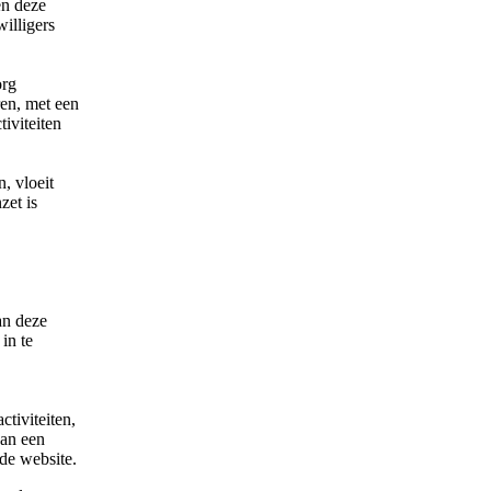
en deze
willigers
org
ren, met een
iviteiten
, vloeit
zet is
an deze
in te
tiviteiten,
van een
 de website.