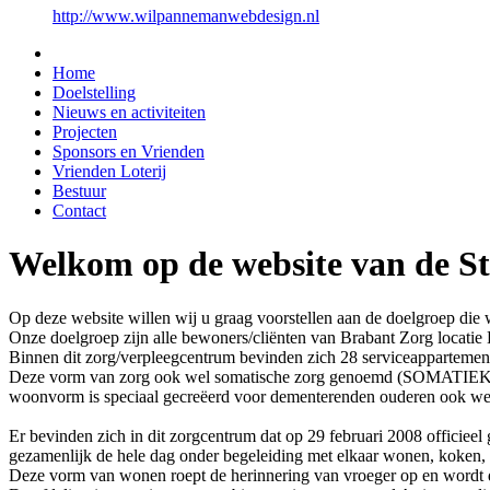
http://www.wilpannemanwebdesign.nl
Home
Doelstelling
Nieuws en activiteiten
Projecten
Sponsors en Vrienden
Vrienden Loterij
Bestuur
Contact
Welkom op de website van de St
Op deze website willen wij u graag voorstellen aan de doelgroep die w
Onze doelgroep zijn alle bewoners/cliënten van Brabant Zorg locatie 
Binnen dit zorg/verpleegcentrum bevinden zich 28 serviceappartement
Deze vorm van zorg ook wel somatische zorg genoemd (SOMATIEK). B
woonvorm is speciaal gecreëerd voor dementerenden ouderen ook we
Er bevinden zich in dit zorgcentrum dat op 29 februari 2008 officieel 
gezamenlijk de hele dag onder begeleiding met elkaar wonen, koken,
Deze vorm van wonen roept de herinnering van vroeger op en wordt d