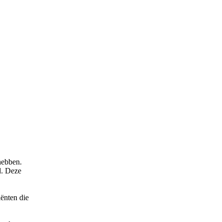
hebben.
d. Deze
iënten die