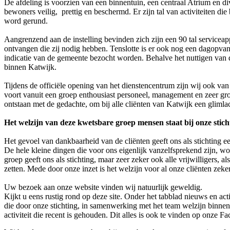
De afdeling is voorzien van een binnentuin, een centraal Atrium en di
bewoners veilig, prettig en beschermd. Er zijn tal van activiteiten die
word gerund.
Aangrenzend aan de instelling bevinden zich zijn een 90 tal serviceap
ontvangen die zij nodig hebben. Tenslotte is er ook nog een dagopva
indicatie van de gemeente bezocht worden. Behalve het nuttigen van 
binnen Katwijk.
Tijdens de officiële opening van het dienstencentrum zijn wij ook van
voort vanuit een groep enthousiast personeel, management en zeer groo
ontstaan met de gedachte, om bij alle cliënten van Katwijk een glimlac
Het welzijn van deze kwetsbare groep mensen staat bij onze stich
Het gevoel van dankbaarheid van de cliënten geeft ons als stichting e
De hele kleine dingen die voor ons eigenlijk vanzelfsprekend zijn,
groep geeft ons als stichting, maar zeer zeker ook alle vrijwilligers, 
zetten. Mede door onze inzet is het welzijn voor al onze cliënten zek
Uw bezoek aan onze website vinden wij natuurlijk geweldig.
Kijkt u eens rustig rond op deze site. Onder het tabblad nieuws en a
die door onze stichting, in samenwerking met het team welzijn binnen
activiteit die recent is gehouden. Dit alles is ook te vinden op onze 